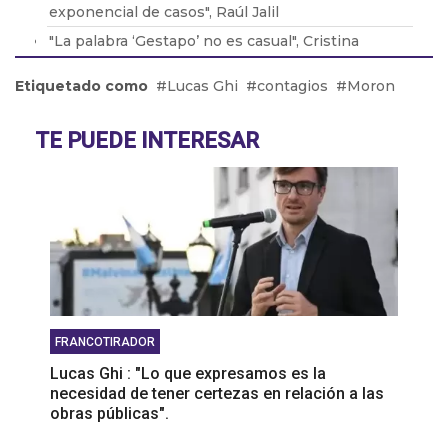
exponencial de casos", Raúl Jalil
"La palabra ‘Gestapo’ no es casual", Cristina
Álvarez Rodríguez
Etiquetado como
Lucas Ghi
contagios
Moron
"Vi con agrado lo que hizo Córdoba", Tomás
Orduna
TE PUEDE INTERESAR
"Creo que el perro Balcarce fue al único al que
Mauricio Macri no espió..." , Oscar Parrilli.
FRANCOTIRADOR
Lucas Ghi : "Lo que expresamos es la
necesidad de tener certezas en relación a las
obras públicas".