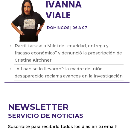
IVANNA
VIALE
DOMINGOS | 06 A 07
Parrilli acusó a Milei de “crueldad, entrega y
fracaso económico” y denunció la proscripción de
Cristina Kirchner
“A Loan se lo llevaron”: la madre del niño
desaparecido reclama avances en la investigación
Gabriela Kreder: “Ya los tendríamos que haber
encontrado”
Silvina Batakis: "Si no tenés estabilidad, no podés
NEWSLETTER
planificar qué país querés"
SERVICIO DE NOTICIAS
Nicolás "El Americano" Soria rompe el silencio:
"Pasé de ser el secuestrador de Loan a que no
Suscribite para recibirlo todos los dias en tu email!
hable"