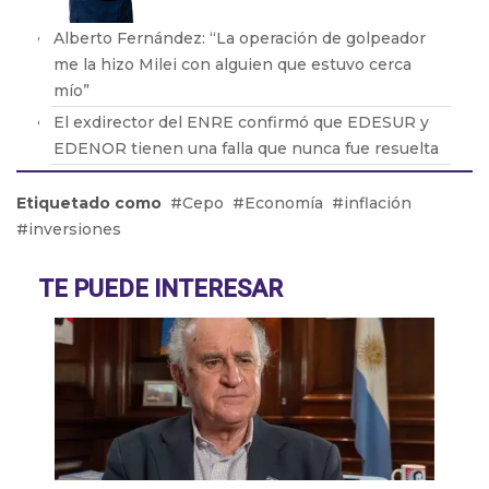
Alberto Fernández: “La operación de golpeador
me la hizo Milei con alguien que estuvo cerca
mío”
El exdirector del ENRE confirmó que EDESUR y
EDENOR tienen una falla que nunca fue resuelta
Oscar Parrilli: “Milei tiene crueldad y desprecio
Etiquetado como
Cepo
Economía
inflación
por el ser humano”
inversiones
Fabián Vena con Barton: cómo será la nueva obra
que protagonizará de Muscari
TE PUEDE INTERESAR
Pablo Echarri: “La cultura es un hecho peligroso
para este gobierno de ultraderecha”