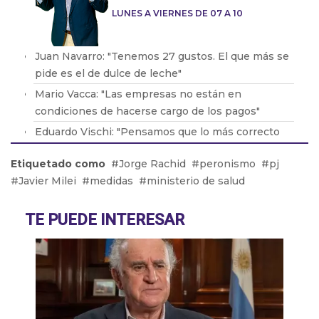
LUNES A VIERNES DE 07 A 10
Juan Navarro: "Tenemos 27 gustos. El que más se
pide es el de dulce de leche"
Mario Vacca: "Las empresas no están en
condiciones de hacerse cargo de los pagos"
Eduardo Vischi: "Pensamos que lo más correcto
era modificar el DNU, no tirarlo abajo"
Etiquetado como
Jorge Rachid
peronismo
pj
Lic. Eduardo Lavorato: "Que los padres consuman
Javier Milei
medidas
ministerio de salud
con sus hijos les genera una dependencia"
Pablo González: "La situación en Acindar está
TE PUEDE INTERESAR
tensa"