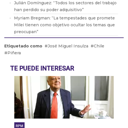
Julián Domínguez: “Todos los sectores del trabajo
han perdido su poder adquisitivo”
Myriam Bregman: “La tempestades que promete
Milei tienen como objetivo ocultar los temas que
preocupan”
Agustín Rossi: "Nadie duda que va a haber una
Etiquetado como
José Miguel Insulza
Chile
devaluación, solo hay que saber cuándo"
Piñera
Raul Bittel: "Argentina ha sido la parte
experimental de las políticas que llevó adelante
TE PUEDE INTERESAR
Estados Unidos"
Bernardo Martin: “Mar del Plata está preparada a
full, con atracciones y grandes entretenimientos
en teatro y las playas”
RPM