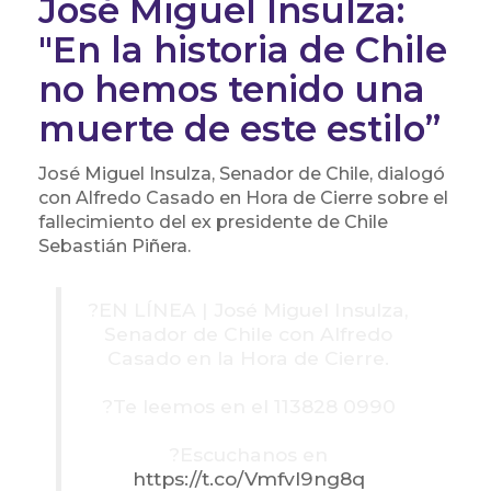
José Miguel Insulza:
"En la historia de Chile
no hemos tenido una
muerte de este estilo”
José Miguel Insulza, Senador de Chile, dialogó
con Alfredo Casado en Hora de Cierre sobre el
fallecimiento del ex presidente de Chile
Sebastián Piñera.
?️EN LÍNEA | José Miguel Insulza,
Senador de Chile con Alfredo
Casado en la Hora de Cierre.
?Te leemos en el 113828 0990
?Escuchanos en
https://t.co/Vmfvl9ng8q