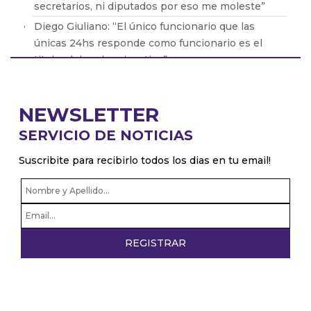
secretarios, ni diputados por eso me moleste”
Diego Giuliano: “El único funcionario que las
únicas 24hs responde como funcionario es el
titular del poder ejecutivo”
Pablo Zurro: “Soy intendente 24hs, no soy
intendente y despues privado”
NEWSLETTER
Patricio Giusto: “Hice una nota crítica sobre Milei
SERVICIO DE NOTICIAS
con datos objetivos y a la tarde me la borraron de
la página web”
Suscribite para recibirlo todos los dias en tu email!
Pablo Juliano: “Los radicales con peluca
confirman que no sirven para nada”