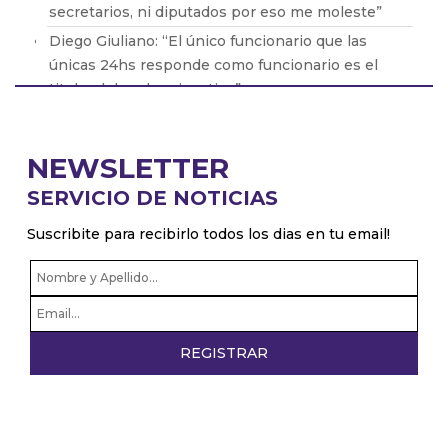
secretarios, ni diputados por eso me moleste”
Diego Giuliano: “El único funcionario que las
únicas 24hs responde como funcionario es el
titular del poder ejecutivo”
Pablo Zurro: “Soy intendente 24hs, no soy
intendente y despues privado”
NEWSLETTER
Patricio Giusto: “Hice una nota crítica sobre Milei
SERVICIO DE NOTICIAS
con datos objetivos y a la tarde me la borraron de
la página web”
Suscribite para recibirlo todos los dias en tu email!
Pablo Juliano: “Los radicales con peluca
confirman que no sirven para nada”