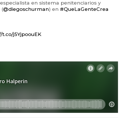
, especialista en sistema penitenciarios y
 (
@diegoschurman
) en
#QueLaGenteCrea
//t.co/j5YjpoouEK