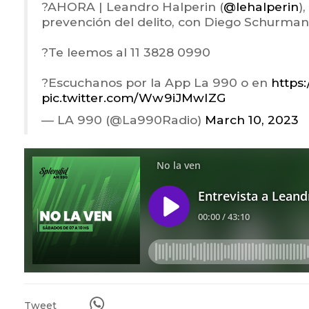
?️AHORA | Leandro Halperin (
@lehalperin
)
prevención del delito, con Diego Schurman
?Te leemos al 11 3828 0990
?Escuchanos por la App La 990 o en
https:
pic.twitter.com/Ww9iJMwIZG
— LA 990 (@La990Radio)
March 10, 2023
Tweet