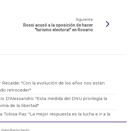
Siguiente
Rossi acusó a la oposición de hacer
"turismo electoral" en Rosario
 Recalde: "Con la evolución de los años nos están
do retroceder"
io D'Alessandro: "Esta medida del DNU privilegia la
mía de la libertad"
ia Tolosa Paz: "La mejor respuesta es la lucha e ir a la
a"
Santoro: "No cuentan con un marco jurídico que los
o penitenciario