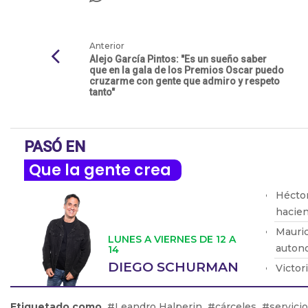
Anterior
Alejo García Pintos: "Es un sueño saber
que en la gala de los Premios Oscar puedo
cruzarme con gente que admiro y respeto
tanto"
PASÓ EN
Que la gente crea
Héctor
hacien
Mauric
LUNES A VIERNES DE 12 A
autono
14
DIEGO SCHURMAN
Victor
justici
Yamil 
Etiquetado como
Leandro Halperin
cárceles
servici