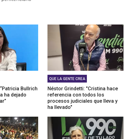
a"
Vacca: "Las empresas llegan a esta situación donde no
den sostener"
QUE LA GENTE CREA
“Patricia Bullrich
Néstor Grindetti: "Cristina hace
a ha dejado
referencia con todos los
ar”
procesos judiciales que lleva y
ha llevado"