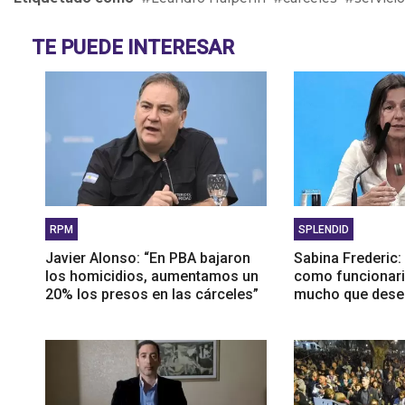
proteg
Mario 
TE PUEDE INTERESAR
lo pue
RPM
SPLENDID
Javier Alonso: “En PBA bajaron
Sabina Frederic: 
los homicidios, aumentamos un
como funcionari
20% los presos en las cárceles”
mucho que dese