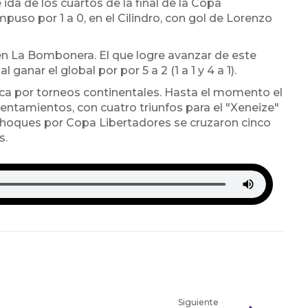
ida de los cuartos de la final de la Copa
uso por 1 a 0, en el Cilindro, con gol de Lorenzo
en La Bombonera. El que logre avanzar de este
anar el global por por 5 a 2 (1 a 1 y 4 a 1).
oca por torneos continentales. Hasta el momento el
ntamientos, con cuatro triunfos para el "Xeneize"
choques por Copa Libertadores se cruzaron cinco
s.
Siguiente