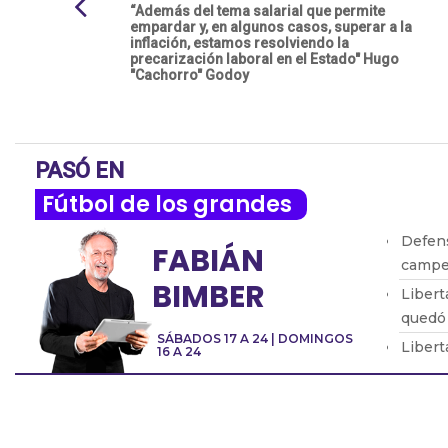
“Además del tema salarial que permite
empardar y, en algunos casos, superar a la
inflación, estamos resolviendo la
precarización laboral en el Estado" Hugo
"Cachorro" Godoy
PASÓ EN
Fútbol de los grandes
Defens
FABIÁN
campe
BIMBER
Libert
quedó
SÁBADOS 17 A 24 | DOMINGOS
Libert
16 A 24
le alc
Copa M
River