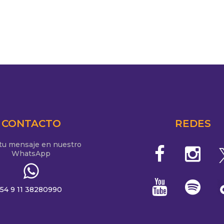
adores por La 990: Boca fue una máquina y eliminó a
 para llegar a semifinales
CONTACTO
REDES
 tu mensaje en nuestro
WhatsApp
54 9 11 38280990