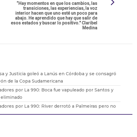
“Hay momentos en que los cambios, las
transiciones, las experiencias, la voz
interior hacen que uno esté un poco para
abajo. He aprendido que hay que salir de
esos estados y buscar lo positivo." Claribel
Medina
a y Justicia goleó a Lanús en Córdoba y se consagró
ón de la Copa Sudamericana
adores por La 990: Boca fue vapuleado por Santos y
 eliminado
adores por La 990: River derrotó a Palmeiras pero no
anzó y quedó eliminado
aradona por La 990: ganaron Racing, Defensa, Boca y