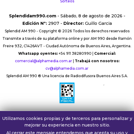
Sorteos
Splendidam990.com
- Sábado, 8 de agosto de 2026 -
Edición Nº:
2907 -
Director:
Guillo Garcia
Splendid AM 990 - Copyright © 2026 Todos los derechos reservados
Transmite a través de su plataforma online y por AM 990 desde Ramón
Freire 932, C1426AVT - Ciudad Autónoma de Buenos Aires, Argentina.
Whatsapp oyentes:
+54 911 38280990 |
Comercial:
comercial@alphamedia.com.ar
|
Trabajá con nosotros:
cv@alphamedia.com.ar
Splendid AM 990 ® Una licencia de Radiodifusora Buenos Aires S.A.
´
Utilizamos cookies propias y de terceros para personalizar y
mejorar su experiencia en nuestro sitio.
Al cerrar este mensaje entendemos que acepta su uso y