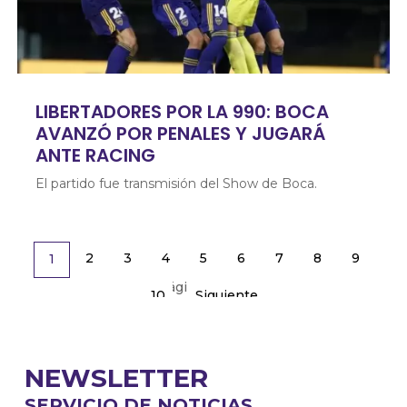
LIBERTADORES POR LA 990: BOCA
AVANZÓ POR PENALES Y JUGARÁ
ANTE RACING
El partido fue transmisión del Show de Boca.
2
3
4
5
6
7
8
9
1
Página 1 de 13
10
Siguiente
NEWSLETTER
SERVICIO DE NOTICIAS