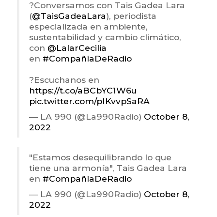
?Conversamos con Tais Gadea Lara
(
@TaisGadeaLara
), periodista
especializada en ambiente,
sustentabilidad y cambio climático,
con
@LalarCecilia
en
#CompañíaDeRadio
?Escuchanos en
https://t.co/aBCbYC1W6u
pic.twitter.com/pIKvvpSaRA
— LA 990 (@La990Radio)
October 8,
2022
"Estamos desequilibrando lo que
tiene una armonía", Tais Gadea Lara
en
#CompañíaDeRadio
— LA 990 (@La990Radio)
October 8,
2022