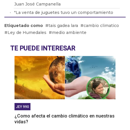
Juan José Campanella
"La venta de juguetes tuvo un comportamiento
heterogéneo este año", Julián Benítez
Etiquetado como
tais gadea lara
cambio climatico
"Si uno va a conducir no tiene que tomar ni
Ley de Humedales
medio ambiente
mucho ni poco: nada", Fabián Pons
"Las fiestas nos enfrentan a la ausencia de un
TE PUEDE INTERESAR
otro", Dr. Ricardo Corral
JEY 990
¿Como afecta el cambio climático en nuestras
vidas?