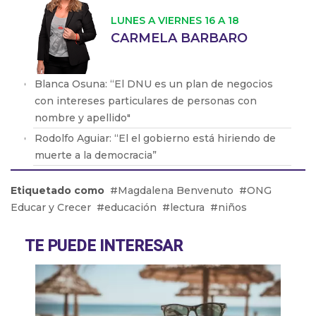
LUNES A VIERNES 16 A 18
CARMELA BARBARO
Blanca Osuna: “El DNU es un plan de negocios
con intereses particulares de personas con
nombre y apellido"
Rodolfo Aguiar: “El el gobierno está hiriendo de
muerte a la democracia”
Dora Barrancos: “Pocas veces se ve un engendro
Etiquetado como
Magdalena Benvenuto
ONG
de este orden. Es la desmesura de una dictadura"
Educar y Crecer
educación
lectura
niños
Eduardo Valdés: "No es casual que llegue Bullrich
y comience el clima violento”
TE PUEDE INTERESAR
Rubén Sajém: "Es un DNU que beneficia a los
grandes grupos farmacéuticos"