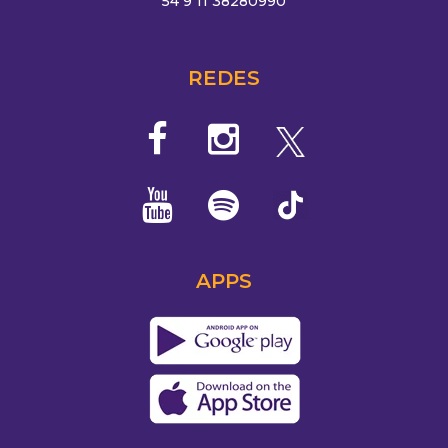
54 9 11 38280990
REDES
APPS