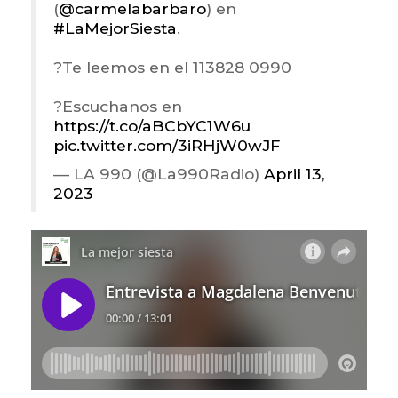
(
@carmelabarbaro
) en
#LaMejorSiesta
.
?Te leemos en el 113828 0990
?Escuchanos en
https://t.co/aBCbYC1W6u
pic.twitter.com/3iRHjW0wJF
— LA 990 (@La990Radio)
April 13,
2023