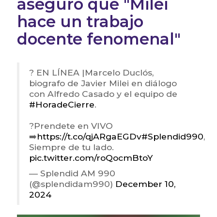
aseguró que "Milei
hace un trabajo
docente fenomenal"
? EN LÍNEA |Marcelo Duclós,
biografo de Javier Milei en diálogo
con Alfredo Casado y el equipo de
#HoradeCierre
.
?Prendete en VIVO
➡️
https://t.co/qjARgaEGDv
#Splendid990
,
Siempre de tu lado.
pic.twitter.com/roQocmBtoY
— Splendid AM 990
(@splendidam990)
December 10,
2024