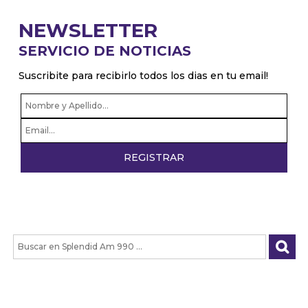
Raul Bittel: "Argentina ha sido la parte
NEWSLETTER
experimental de las políticas que llevó adelante
SERVICIO DE NOTICIAS
Estados Unidos"
Bernardo Martin: “Mar del Plata está preparada a
Suscribite para recibirlo todos los dias en tu email!
full, con atracciones y grandes entretenimientos
en teatro y las playas”