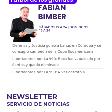
FABIÁN
BIMBER
SÁBADOS 17 A 24 | DOMINGOS
16 A 24
Defensa y Justicia goleó a Lanús en Córdoba y se
consagró campeón de la Copa Sudamericana
Libertadores por La 990: Boca fue vapuleado por
Santos y quedó eliminado
Libertadores por La 990: River derrotó a
Palmeiras pero no le alcanzó y quedó eliminado
Copa Maradona por La 990: ganaron Racing,
Defensa, Boca y River
NEWSLETTER
Libertadores por La 990: Boca fue una máquina y
SERVICIO DE NOTICIAS
eliminó a Racing para llegar a semifinales