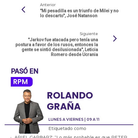
Anterior
"Mi pesadilla es un triunfo de Milei y no
lo descarto", José Natanson
Siguiente
"Jarkov fue atacada pero tenía una
postura a favor de los rusos, entonces la
gente se sintió desilusionada", Leticia
Romero desde Ucrania
PASÓ EN
RPM
ROLANDO
GRAÑA
LUNES A VIERNES | 09 A 11
Etiquetado como
ARIEL GARBARZ: “Lo más probable es que PETER