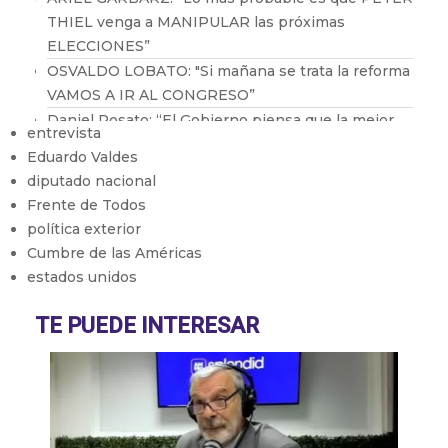
THIEL venga a MANIPULAR las próximas
ELECCIONES”
OSVALDO LOBATO: "Si mañana se trata la reforma
VAMOS A IR AL CONGRESO”
Daniel Rosato: “El Gobierno piensa que la mejor
entrevista
política industrial es la que no existe”
Eduardo Valdes
Abel Furlan: “El peronismo debe recuperar la
diputado nacional
lucha de los trabajadores"
Frente de Todos
Martín Giannini: "La gente elige su comida por el
política exterior
bolsillo"
Cumbre de las Américas
estados unidos
TE PUEDE INTERESAR