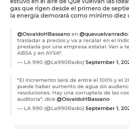
estuvo en el aire de Que vuelvan las ideas
gas que rigen desde el primero de septi
la energía demorará como mínimo diez d
@OsvaldoHBassano
en
@quevuelvanradio
trasladar a precios y va a recalar en el índ
prestada por una empresa estatal. Van a t
ABSA y en AYSA".
— LA 990 (@La990Radio)
September 1, 20
"El incremento será de entre el 100% y el 2
puede haber aumento de agua sin audienci
resoluciones. Hay una corruptela de las co
auditoría", dice
@OsvaldoHBassano
— LA 990 (@La990Radio)
September 1, 20