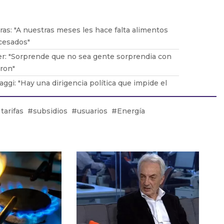
ras: "A nuestras meses les hace falta alimentos
cesados"
er: "Sorprende que no sea gente sorprendia con
eron"
ggi: "Hay una dirigencia política que impide el
tierra"
zalo: "Argentina acompañaría la dinámica
tarifas
subsidios
usuarios
Energía
 BRICS"
balza: "Se esperan días de lluvia que corten con
ad de la nieve"