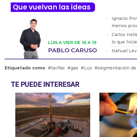
Que vuelvan las ideas
Ignacio Por
menos pro
Carlos Hell
lo que hici
LUN A VIER DE 16 A 19
PABLO CARUSO
Nahuel Leva
acceso a la 
Manuel Gon
Etiquetado como
tarifas
gas
Luz
segmentación de 
general del
Mauricio Za
TE PUEDE INTERESAR
la intensid