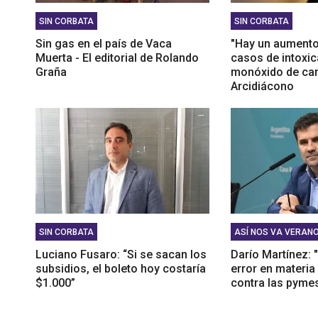
SIN CORBATA
SIN CORBATA
Sin gas en el país de Vaca
"Hay un aumento
Muerta - El editorial de Rolando
casos de intoxic
Graña
monóxido de car
Arcidiácono
SIN CORBATA
ASÍ NOS VA VERAN
Luciano Fusaro: “Si se sacan los
Darío Martínez: "
subsidios, el boleto hoy costaría
error en materia
$1.000”
contra las pyme