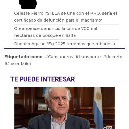
Celeste Fierro: "Si LLA se une con el PRO, sería el
certificado de defunción para el macrismo"
Greenpeace denunció la tala de 700 mil
hectáreas de bosque en Salta
Rodolfo Aguiar: "En 2025 tenemos que robarle la
motosierra y cortarle la cabeza a Milei"
Etiquetado como
Camioneros
transporte
decreto
Las ventas de las PyMEs crecieron un 1%
Javier Milei
respecto al 2023
Juan Carlos Sanchetta: "La gente no llega al día 15
TE PUEDE INTERESAR
del mes"