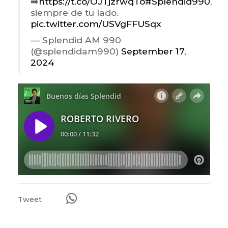
➡️
https://t.co/OJTjzrwqTo
#Splendid990
,
siempre de tu lado.
pic.twitter.com/USVgFFUSqx
— Splendid AM 990
(@splendidam990)
September 17,
2024
Tweet