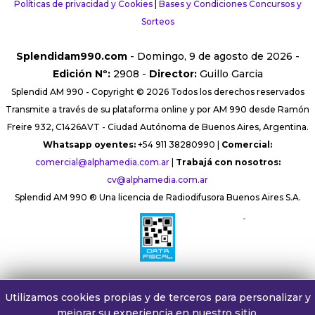
Políticas de privacidad y Cookies
|
Bases y Condiciones Concursos y
Sorteos
Splendidam990.com
- Domingo, 9 de agosto de 2026 -
Edición Nº:
2908 -
Director:
Guillo Garcia
Splendid AM 990 - Copyright © 2026 Todos los derechos reservados
Transmite a través de su plataforma online y por AM 990 desde Ramón
Freire 932, C1426AVT - Ciudad Autónoma de Buenos Aires, Argentina.
Whatsapp oyentes:
+54 911 38280990 |
Comercial:
comercial@alphamedia.com.ar
|
Trabajá con nosotros:
cv@alphamedia.com.ar
Splendid AM 990 ® Una licencia de Radiodifusora Buenos Aires S.A.
´
Utilizamos cookies propias y de terceros para personalizar y
mejorar su experiencia en nuestro sitio.