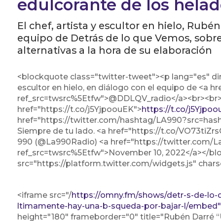
edulcorante de los helad
El chef, artista y escultor en hielo, Rubén
equipo de Detrás de lo que Vemos, sobre 
alternativas a la hora de su elaboración
<blockquote class="twitter-tweet"><p lang="es" dir=
escultor en hielo, en diálogo con el equipo de <a 
ref_src=twsrc%5Etfw">@DDLQV_radio</a><br><br>
href="https://t.co/j5YjpoouEK">
https://t.co/j5Yjpo
href="https://twitter.com/hashtag/LA990?src=ha
Siempre de tu lado. <a href="https://t.co/VO73tiZ
990 (@La990Radio) <a href="https://twitter.com
ref_src=twsrc%5Etfw">November 10, 2022</a></blo
src="https://platform.twitter.com/widgets.js" chars
<iframe src="/
https://omny.fm/shows/detr-s-de-lo-q
ltimamente-hay-una-b-squeda-por-bajar-l/embed"
height="180" frameborder="0" title="Rubén Darré 