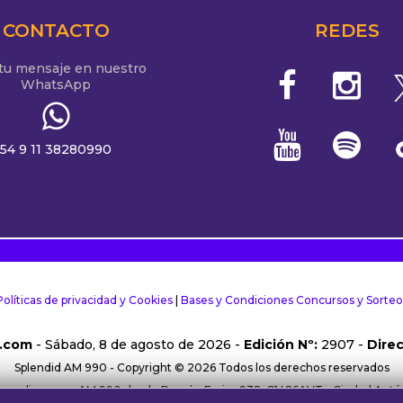
CONTACTO
REDES
 tu mensaje en nuestro
WhatsApp
54 9 11 38280990
Políticas de privacidad y Cookies
|
Bases y Condiciones Concursos y Sorteo
.com
- Sábado, 8 de agosto de 2026 -
Edición Nº:
2907 -
Direc
Splendid AM 990 - Copyright © 2026 Todos los derechos reservados
rma online y por AM 990 desde Ramón Freire 932, C1426AVT - Ciudad Aut