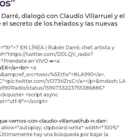
os”
 Darré, dialogó con Claudio Villarruel y el
el secreto de los helados y las nuevas
"ltr">? EN LÍNEA | Rubén Darré, chef, artista y
href="https://twitter.com/DDLQV_radio?
?Prendete en VIVO ➡️<a
ouEK</a><br>
<a
sh&amp;ref_src=twsrc%5Etfw">#LA990</a>,
rsC">pic.twitter.com/VO73tiZrsC</a></p>&mdash; LA
/La990Radio/status/1590733223755386886?
ckquote> <script async
et="utf-8"></script>
ue-vemos-con-claudio-villarruel/rub-n-darr-
allow="autoplay; clipboard-write" width="100%"
“Últimamente hay una búsqueda por bajar la