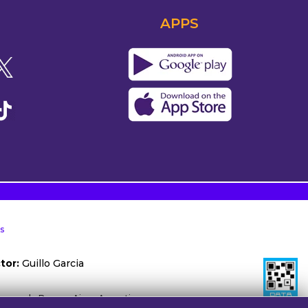
APPS
s
tor:
Guillo Garcia
ónoma de Buenos Aires, Argentina.