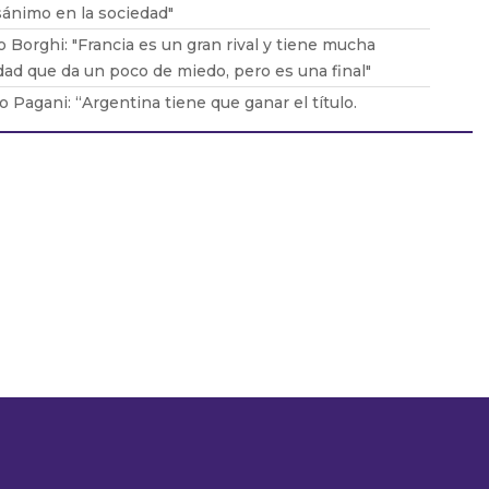
ánimo en la sociedad"
o Borghi: "Francia es un gran rival y tiene mucha
dad que da un poco de miedo, pero es una final"
o Pagani: “Argentina tiene que ganar el título.
s mucha fe, ojalá que se dé”
 Goycochea: “No hay tiempo para disfrutar. Lo van a
r a disfrutar una vez que suceda"
s Lev: “Está lejos de ser la casa de GH. Acá son
dos los familiares y novias para ver los partidos”