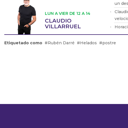
un des
Claudi
LUN A VIER DE 12 A 14
veloci
CLAUDIO
VILLARRUEL
Horaci
Tenemo
Sergio
Etiquetado como
Rubén Darré
Helados
postre
empeza
Nicolá
recibi