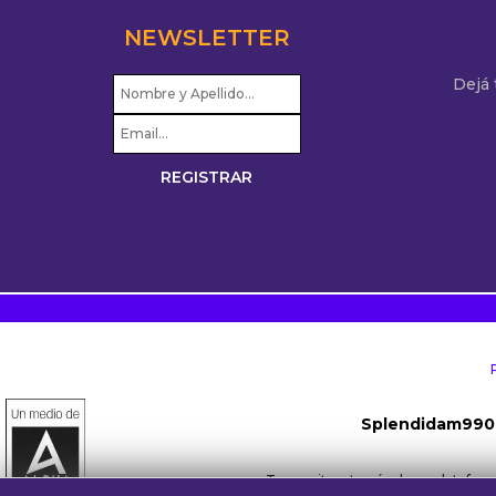
NEWSLETTER
Dejá
Splendidam990
Transmite a través de su platafo