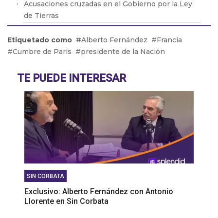
Acusaciones cruzadas en el Gobierno por la Ley
de Tierras
Brasil retiró a su embajador de la Argentina por
Etiquetado como
Alberto Fernández
Francia
los dichos de Milei
Cumbre de París
presidente de la Nación
Adicciones: Cómo detectar que el consumo se
volvió un problema
TE PUEDE INTERESAR
El drama de los 9 en Boca: De la lesión de Cavani
al presente de Bareiro
SIN CORBATA
Exclusivo: Alberto Fernández con Antonio
Llorente en Sin Corbata