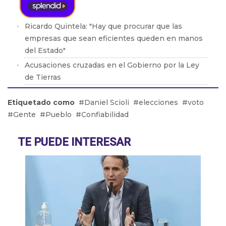
Ricardo Quintela: "Hay que procurar que las
empresas que sean eficientes queden en manos
del Estado"
Acusaciones cruzadas en el Gobierno por la Ley
de Tierras
Brasil retiró a su embajador de la Argentina por
Etiquetado como
Daniel Scioli
elecciones
voto
los dichos de Milei
Gente
Pueblo
Confiabilidad
Adicciones: Cómo detectar que el consumo se
volvió un problema
TE PUEDE INTERESAR
El drama de los 9 en Boca: De la lesión de Cavani
al presente de Bareiro