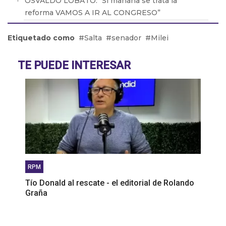
OSVALDO LOBATO: "Si mañana se trata la
reforma VAMOS A IR AL CONGRESO”
Daniel Rosato: “El Gobierno piensa que la mejor
Etiquetado como
Salta
senador
Milei
política industrial es la que no existe”
Abel Furlan: “El peronismo debe recuperar la
TE PUEDE INTERESAR
lucha de los trabajadores"
Martín Giannini: "La gente elige su comida por el
bolsillo"
RPM
Tío Donald al rescate - el editorial de Rolando
Graña