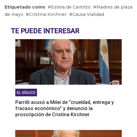
Etiquetado como
Estela de Carlotto
Madres de plaza
Claudia Neira: “Hace tiempo venimos
de mayo
Cristina Kirchner
Causa Vialidad
construyendo una alternativa para ganar la
Ciudad, mientras que Macri y Lousteau son lo
TE PUEDE INTERESAR
mismo”
Beatriz Busaniche: “Ese día va a ser una pesadilla
y los partidos políticos no están haciendo nada”
Nicolás Kreplak: “Repusimos políticas que
sacaron desde Cambiemos”
EL GÍGLICO
Parrilli acusó a Milei de “crueldad, entrega y
fracaso económico” y denunció la
proscripción de Cristina Kirchner