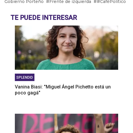
Gobierno Porteño
Frente de izquierda
#CaféPolítico
que los protega"
Mario Vacca: "Las empresas llegan a esta
TE PUEDE INTERESAR
situación donde no lo pueden sostener"
SPLENDID
Vanina Biasi: "Miguel Ángel Pichetto está un
poco gagá"