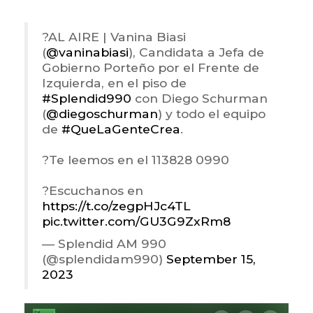
?️AL AIRE | Vanina Biasi
(
@vaninabiasi
), Candidata a Jefa de
Gobierno Porteño por el Frente de
Izquierda, en el piso de
#Splendid990
con Diego Schurman
(
@diegoschurman
) y todo el equipo
de
#QueLaGenteCrea
.
?Te leemos en el 113828 0990
?Escuchanos en
https://t.co/zegpHJc4TL
pic.twitter.com/GU3G9ZxRm8
— Splendid AM 990
(@splendidam990)
September 15,
2023