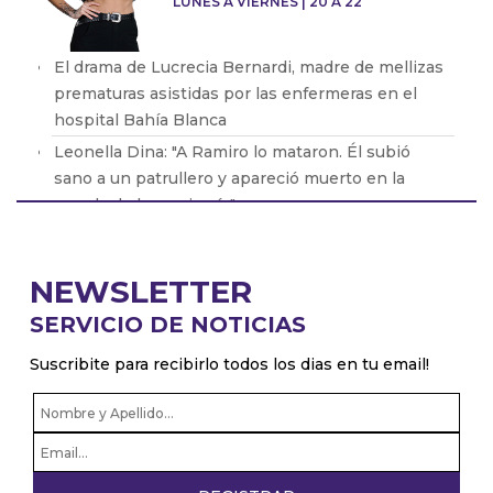
LUNES A VIERNES | 20 A 22
El drama de Lucrecia Bernardi, madre de mellizas
prematuras asistidas por las enfermeras en el
hospital Bahía Blanca
Leonella Dina: "A Ramiro lo mataron. Él subió
sano a un patrullero y apareció muerto en la
vereda de la comisaría"
Enrique Viale: “El fiscal de El Bolson hizo un
papelón”
NEWSLETTER
Laura Azcurra habló sobre los incendios que
SERVICIO DE NOTICIAS
ocurren en la patagonia
Sofia Medina: “Tengo miedo, no puedo creer lo
Suscribite para recibirlo todos los dias en tu email!
que está pasando, somos un país vanguardia en
temas de derechos”