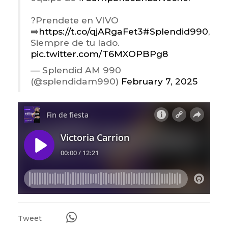
?Prendete en VIVO
➡️
https://t.co/qjARgaFet3
#Splendid990
,
Siempre de tu lado.
pic.twitter.com/T6MXOPBPg8
— Splendid AM 990
(@splendidam990)
February 7, 2025
Tweet