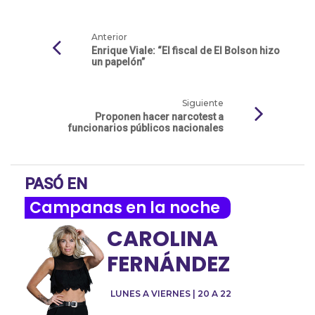
Anterior
Enrique Viale: “El fiscal de El Bolson hizo
un papelón”
Siguiente
Proponen hacer narcotest a
funcionarios públicos nacionales
PASÓ EN
Campanas en la noche
CAROLINA
FERNÁNDEZ
LUNES A VIERNES | 20 A 22