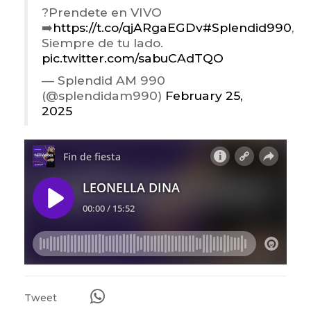
?Prendete en VIVO
➡️
https://t.co/qjARgaEGDv
#Splendid990
,
Siempre de tu lado.
pic.twitter.com/sabuCAdTQO
— Splendid AM 990
(@splendidam990)
February 25,
2025
Tweet