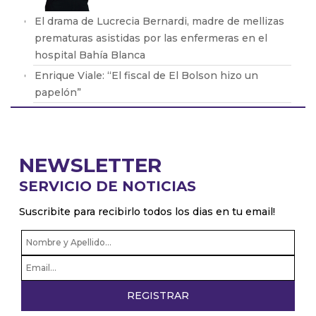
El drama de Lucrecia Bernardi, madre de mellizas
prematuras asistidas por las enfermeras en el
hospital Bahía Blanca
Enrique Viale: “El fiscal de El Bolson hizo un
papelón”
Laura Azcurra habló sobre los incendios que
ocurren en la patagonia
Victoria Carrion: 'Lo que sucedía era un secreto.
NEWSLETTER
Nadie más que nosotros sabíamos lo que ocurría
SERVICIO DE NOTICIAS
ahí.'
Sofia Medina: “Tengo miedo, no puedo creer lo
Suscribite para recibirlo todos los dias en tu email!
que está pasando, somos un país vanguardia en
temas de derechos”