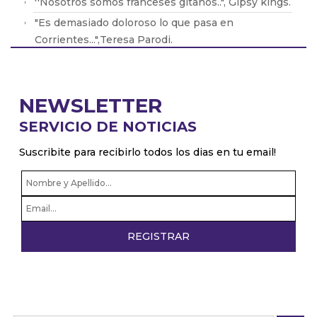
''Nosotros somos franceses gitanos..", Gipsy kings.
"Es demasiado doloroso lo que pasa en
Corrientes...",Teresa Parodi.
"Perón tenía todos los discos de mi papá...",
Facundo Ramírez.
NEWSLETTER
SERVICIO DE NOTICIAS
Suscribite para recibirlo todos los dias en tu email!