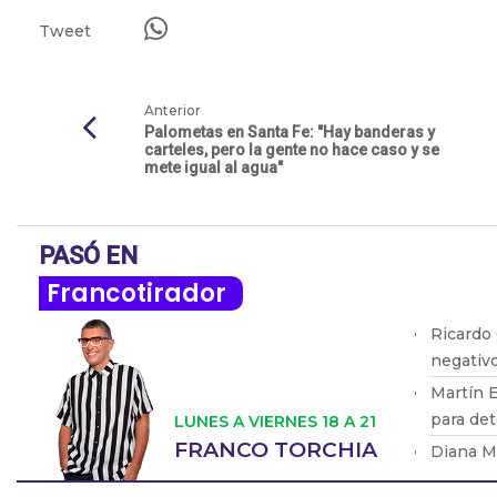
Tweet
Anterior
Palometas en Santa Fe: "Hay banderas y
carteles, pero la gente no hace caso y se
mete igual al agua"
PASÓ EN
Francotirador
Ricardo
negativo
Martín E
para det
LUNES A VIERNES 18 A 21
FRANCO TORCHIA
Diana Ma
no ha ll