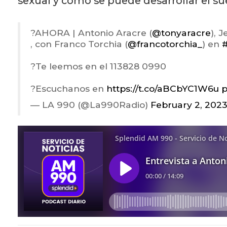
sexual y cómo se puede desarrollar el su
?️AHORA | Antonio Aracre (
@tonyaracre
), 
, con Franco Torchia (
@francotorchia_
) en
#
?Te leemos en el 113828 0990
?Escuchanos en
https://t.co/aBCbYC1W6u
p
— LA 990 (@La990Radio)
February 2, 202