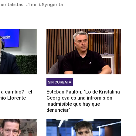
Córdoba: “Estamos hace mucho planteando la idea
entalistas
fmi
Syngenta
porarnos a la CGT”
lán: “Esperamos 1 millón de personas en la calle el
nero”
SIN CORBATA
 a cambio? - el
Esteban Paulón: “Lo de Kristalina
nio Llorente
Georgieva es una intromisión
inadmisible que hay que
denunciar"