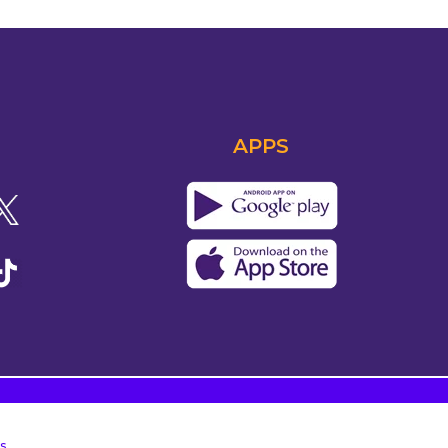
APPS
s