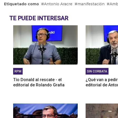
Walter 
Etiquetado como
Antonio Aracre
manifestación
Ambi
de incor
Abél Fur
TE PUEDE INTERESAR
24 de e
RPM
SIN CORBATA
Tío Donald al rescate - el
¿Qué van a pedir
editorial de Rolando Graña
editorial de Anto