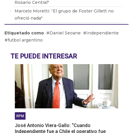
Rosario Central"
Marcelo Moretti: “El grupo de Foster Gillett no
ofreció nada"
Héctor Baldassi opina sobre el arbitraje del fútbol
Etiquetado como
Daniel Seoane
Independiente
argentino
futbol argentino
Miguel Ángel Russo: “Para la situación económica
de San lorenzo Keylor Navas era imposible”
TE PUEDE INTERESAR
Álvaro Angulo: “Ganarle a River en el Monumental
seria muy hermoso”
RPM
José Antonio Viera-Gallo: “Cuando
Independiente fue a Chile el operativo fue