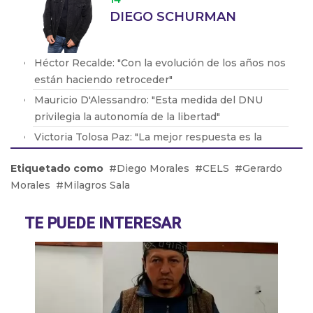
DIEGO SCHURMAN
Héctor Recalde: "Con la evolución de los años nos
están haciendo retroceder"
Mauricio D'Alessandro: "Esta medida del DNU
privilegia la autonomía de la libertad"
Victoria Tolosa Paz: "La mejor respuesta es la
lucha e ir a la justicia"
Etiquetado como
Diego Morales
CELS
Gerardo
Yamil Santoro: "No cuentan con un marco jurídico
Morales
Milagros Sala
que los protega"
Mario Vacca: "Las empresas llegan a esta
TE PUEDE INTERESAR
situación donde no lo pueden sostener"