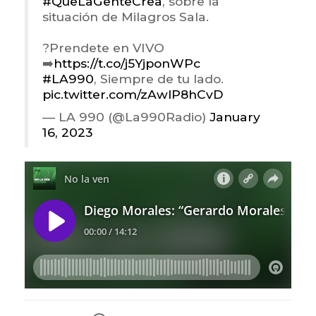
#QueLaGenteCrea
, sobre la
situación de Milagros Sala.
?Prendete en VIVO
➡️
https://t.co/j5YjponWPc
#LA990
, Siempre de tu lado.
pic.twitter.com/zAwlP8hCvD
— LA 990 (@La990Radio)
January
16, 2023