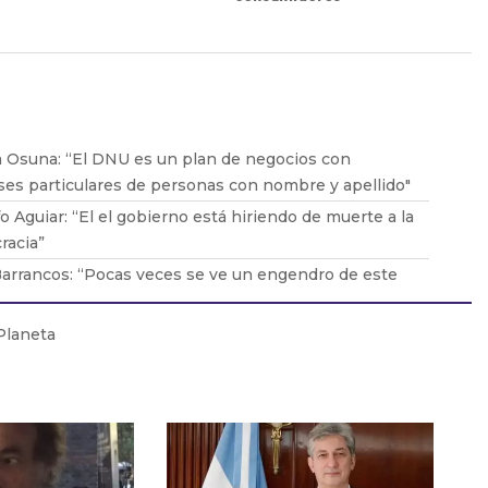
 Osuna: “El DNU es un plan de negocios con
ses particulares de personas con nombre y apellido"
o Aguiar: “El el gobierno está hiriendo de muerte a la
racia”
arrancos: “Pocas veces se ve un engendro de este
 Es la desmesura de una dictadura"
o Valdés: "No es casual que llegue Bullrich y
Planeta
ce el clima violento”
Sajém: "Es un DNU que beneficia a los grandes
 farmacéuticos"