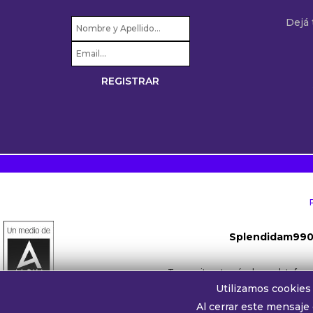
Dejá
Splendidam99
Transmite a través de su platafo
Utilizamos cookies 
Whatsapp oyentes:
+54 911 
Al cerrar este mensaje