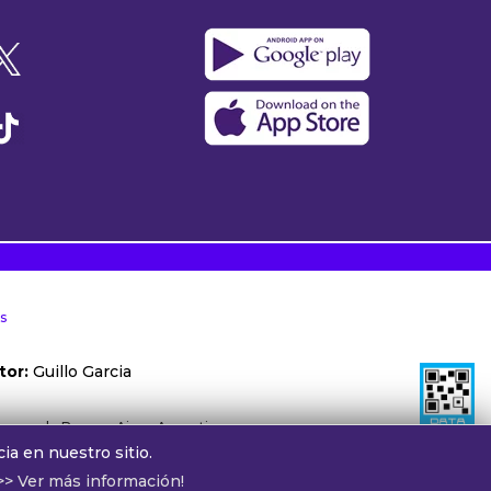
s
tor:
Guillo Garcia
ónoma de Buenos Aires, Argentina.
ia en nuestro sitio.
otros:
cv@alphamedia.com.ar
>> Ver más información!