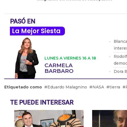
PASÓ EN
La Mejor Siesta
Blanca
intere
Rodolf
LUNES A VIERNES 16 A 18
democ
CARMELA
BARBARO
Dora B
orden.
Eduard
Etiquetado como
Eduardo Malagnino
NASA
tierra
comien
Rubén 
TE PUEDE INTERESAR
grupos