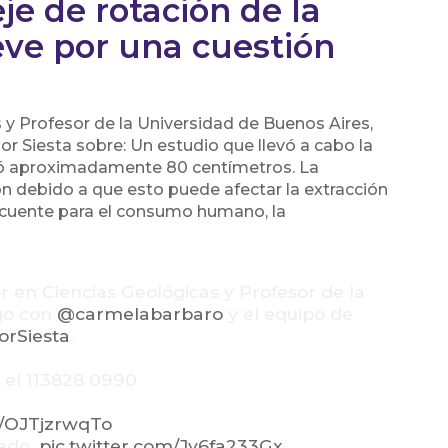
je de rotación de la
ueve por una cuestión
y Profesor de la Universidad de Buenos Aires,
r Siesta sobre: Un estudio que llevó a cabo la
linó aproximadamente 80 centímetros. La
n debido a que esto puede afectar la extracción
recuente para el consumo humano, la
 en Ciencias Geológicas y Profesor de la
ogo con
@carmelabarbaro
y el equipo de
orSiesta
.
 el 113828 0990
co/OJTjzrwqTo
lado.
pic.twitter.com/Jy6fa233Gx