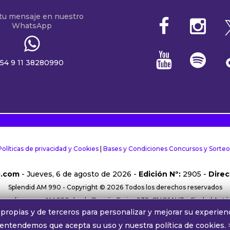
 tu mensaje en nuestro
WhatsApp
54 9 11 38280990
Políticas de privacidad y Cookies
|
Bases y Condiciones Concursos y Sorteo
0.com
- Jueves, 6 de agosto de 2026 -
Edición Nº:
2905 -
Direc
Splendid AM 990 - Copyright © 2026 Todos los derechos reservados
rma online y por AM 990 desde Ramón Freire 932, C1426AVT - Ciudad Aut
propias y de terceros para personalizar y mejorar su experienc
38280990 |
Comercial:
comercial@alphamedia.com.ar
|
Trabajá con nos
 entendemos que acepta su uso y nuestra política de cookies.
Splendid AM 990 ® Una licencia de Radiodifusora Buenos Aires S.A.
´