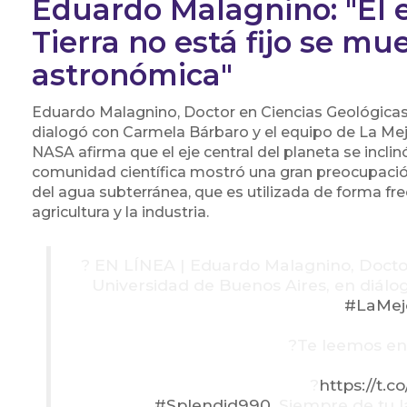
Eduardo Malagnino: "El e
Tierra no está fijo se m
astronómica"
Eduardo Malagnino, Doctor en Ciencias Geológicas 
dialogó con Carmela Bárbaro y el equipo de La Mejo
NASA afirma que el eje central del planeta se inc
comunidad científica mostró una gran preocupació
del agua subterránea, que es utilizada de forma f
agricultura y la industria.
? EN LÍNEA | Eduardo Malagnino, Doctor
Universidad de Buenos Aires, en diál
#LaMej
?Te leemos en
?
https://t.
#Splendid990
, Siempre de tu 