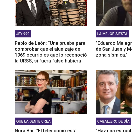
JEY 990
LA MEJOR SIESTA
Pablo de León: “Una prueba para
"Eduardo Malagn
comprobar que el alunizaje de
de San Juan y M
1969 ocurrió es que lo reconoció
zona sísmica."
la URSS, si fuera falso hubiera
desenmascarado a la NASA”
QUE LA GENTE CREA
CABALLERO DE DÍA
Nora Bär: "El telescopio está
"Hay una estruct