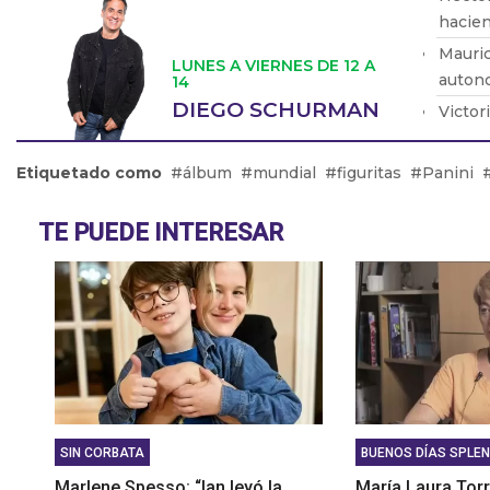
hacien
Mauric
LUNES A VIERNES DE 12 A
autono
14
DIEGO SCHURMAN
Victor
justici
Yamil 
Etiquetado como
álbum
mundial
figuritas
Panini
proteg
Mario 
TE PUEDE INTERESAR
lo pue
SIN CORBATA
BUENOS DÍAS SPLEN
Marlene Spesso: “Ian leyó la
María Laura Torr