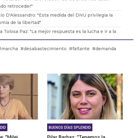
do retroceder"
io D'Alessandro: "Esta medida del DNU privilegia la
mía de la libertad"
ia Tolosa Paz: "La mejor respuesta es la lucha e ir a la
a"
Santoro: "No cuentan con un marco jurídico que los
marcha
desabastecimiento
faltante
demanda
a"
Vacca: "Las empresas llegan a esta situación donde no
den sostener"
DID
BUENOS DÍAS SPLENDID
e: "Milei
Pilar Barbas: "Tenemos la