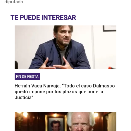
diputado
Abel Furlan: “El peronismo debe recuperar la
lucha de los trabajadores"
TE PUEDE INTERESAR
Martín Giannini: "La gente elige su comida por el
bolsillo"
FIN DE FIESTA
Hernán Vaca Narvaja: “Todo el caso Dalmasso
quedó impune por los plazos que pone la
Justicia”