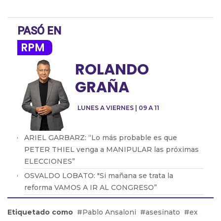
PASÓ EN
RPM
ROLANDO
GRAÑA
LUNES A VIERNES | 09 A 11
ARIEL GARBARZ: “Lo más probable es que
PETER THIEL venga a MANIPULAR las próximas
ELECCIONES”
OSVALDO LOBATO: "Si mañana se trata la
reforma VAMOS A IR AL CONGRESO”
Daniel Rosato: “El Gobierno piensa que la mejor
Etiquetado como
Pablo Ansaloni
asesinato
ex
política industrial es la que no existe”