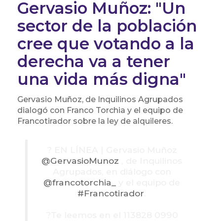
Gervasio Muñoz: "Un
sector de la población
cree que votando a la
derecha va a tener
una vida más digna"
Gervasio Muñoz, de Inquilinos Agrupados
dialogó con Franco Torchia y el equipo de
Francotirador sobre la ley de alquileres.
? EN LÍNEA | Gervasio Muñoz
@GervasioMunoz
, de Inquilinos
Agrupados, en diálogo con
@francotorchia_
y el equipo de
#Francotirador
.
?Te leemos en el 113828 0990