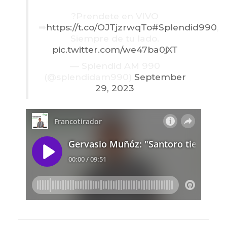
?Prendete en VIVO
➡
https://t.co/OJTjzrwqTo
#Splendid990
,
Siempre de tu lado.
pic.twitter.com/we47ba0jXT
— Splendid AM 990
(@splendidam990)
September
29, 2023