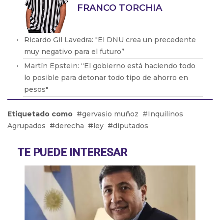
FRANCO TORCHIA
Ricardo Gil Lavedra: "El DNU crea un precedente
muy negativo para el futuro”
Martín Epstein: “El gobierno está haciendo todo
lo posible para detonar todo tipo de ahorro en
pesos"
Diana Maffía: “Hay lugares donde la paridad de
Etiquetado como
gervasio muñoz
Inquilinos
género aún no ha llegado”
Agrupados
derecha
ley
diputados
Walter Córdoba: “Estamos hace mucho
planteando la idea de incorporarnos a la CGT”
TE PUEDE INTERESAR
Abél Furlán: “Esperamos 1 millón de personas en
la calle el 24 de enero”