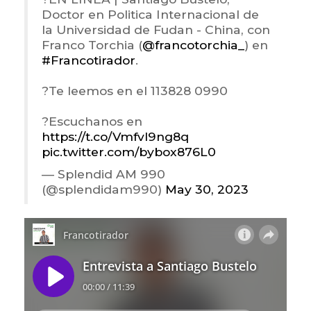
Doctor en Politica Internacional de
la Universidad de Fudan - China, con
Franco Torchia (
@francotorchia_
) en
#Francotirador
.
?Te leemos en el 113828 0990
?Escuchanos en
https://t.co/Vmfvl9ng8q
pic.twitter.com/bybox876L0
— Splendid AM 990
(@splendidam990)
May 30, 2023