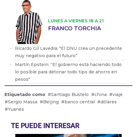
LUNES A VIERNES 18 A 21
FRANCO TORCHIA
Ricardo Gil Lavedra: "El DNU crea un precedente
muy negativo para el futuro”
Martín Epstein: “El gobierno está haciendo todo
lo posible para detonar todo tipo de ahorro en
pesos"
Diana Maffía: “Hay lugares donde la paridad de
Etiquetado como
Santiago Bustelo
china
viaje
género aún no ha llegado”
Sergio Massa
Beijing
banco central
dólares
Walter Córdoba: “Estamos hace mucho
Yuanes
planteando la idea de incorporarnos a la CGT”
Abél Furlán: “Esperamos 1 millón de personas en
TE PUEDE INTERESAR
la calle el 24 de enero”