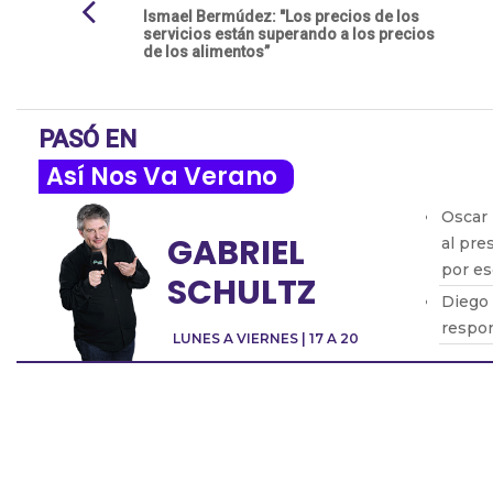
Ismael Bermúdez: "Los precios de los
servicios están superando a los precios
de los alimentos”
PASÓ EN
Así Nos Va Verano
Oscar 
GABRIEL
al pre
por e
SCHULTZ
Diego 
respon
LUNES A VIERNES | 17 A 20
Pablo 
despu
Patric
objeti
Pablo 