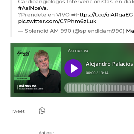
Cardioangiólogos Intervencionistas, en diál
#AsíNosVa
.
?Prendete en VIVO ➡️
https://t.co/qjARgaE
pic.twitter.com/C7Phm6zLuk
— Splendid AM 990 (@splendidam990)
Ma
Tweet
Anterior