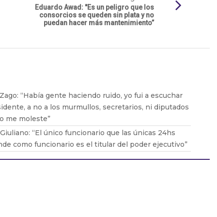
Eduardo Awad: "Es un peligro que los
consorcios se queden sin plata y no
puedan hacer más mantenimiento”
Zago: “Había gente haciendo ruido, yo fui a escuchar
sidente, a no a los murmullos, secretarios, ni diputados
so me moleste”
Giuliano: “El único funcionario que las únicas 24hs
de como funcionario es el titular del poder ejecutivo”
Zurro: “Soy intendente 24hs, no soy intendente y
es privado”
io Giusto: “Hice una nota crítica sobre Milei con datos
vos y a la tarde me la borraron de la página web”
Juliano: “Los radicales con peluca confirman que no