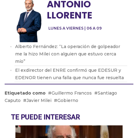
ANTONIO
LLORENTE
LUNES A VIERNES | 06 A 09
Alberto Fernández: “La operación de golpeador
me la hizo Milei con alguien que estuvo cerca
mío”
El exdirector del ENRE confirmó que EDESUR y
EDENOR tienen una falla que nunca fue resuelta
Oscar Parrilli: “Milei tiene crueldad y desprecio
Etiquetado como
Guillermo Francos
Santiago
por el ser humano”
Caputo
Javier Milei
Gobierno
Fabián Vena con Barton: cómo será la nueva obra
que protagonizará de Muscari
TE PUEDE INTERESAR
Pablo Echarri: “La cultura es un hecho peligroso
para este gobierno de ultraderecha”