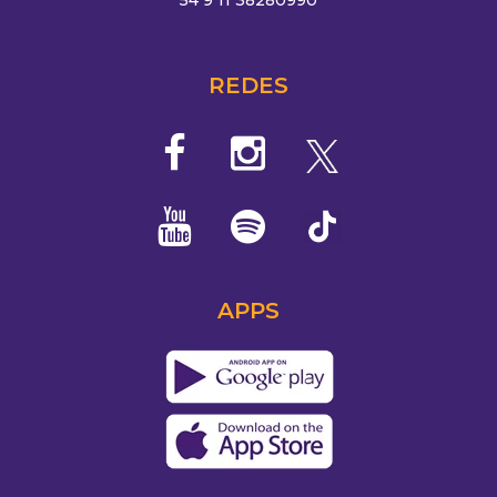
54 9 11 38280990
REDES
APPS