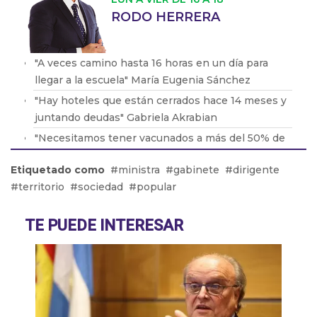
RODO HERRERA
"A veces camino hasta 16 horas en un día para
llegar a la escuela" María Eugenia Sánchez
"Hay hoteles que están cerrados hace 14 meses y
juntando deudas" Gabriela Akrabian
"Necesitamos tener vacunados a más del 50% de
la población" Dr. Javier Farina
Etiquetado como
ministra
gabinete
dirigente
"Le dijeron a Grabois que ellos se 'reservaban' el
territorio
sociedad
popular
derecho de admisión. Entiendo que por un
carácter político" Laura Velasco
TE PUEDE INTERESAR
"El costo de volver a hacer una cuarentena en
fase 1 es muy alto" Martín Rappallini