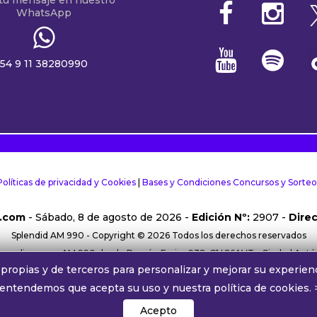
WhatsApp
54 9 11 38280990
Políticas de privacidad y Cookies
|
Bases y Condiciones Concursos y Sorteo
.com
- Sábado, 8 de agosto de 2026 -
Edición Nº:
2907 -
Direc
Splendid AM 990 - Copyright © 2026 Todos los derechos reservados
rma online y por AM 990 desde Ramón Freire 932, C1426AVT - Ciudad Aut
propias y de terceros para personalizar y mejorar su experienc
38280990 |
Comercial:
comercial@alphamedia.com.ar
|
Trabajá con nos
 entendemos que acepta su uso y nuestra política de cookies.
Splendid AM 990 ® Una licencia de Radiodifusora Buenos Aires S.A.
´
Acepto