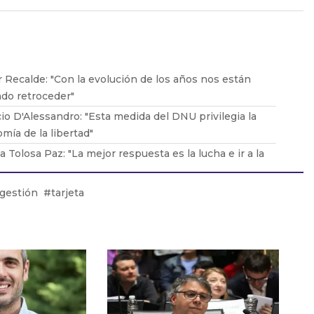
 Recalde: "Con la evolución de los años nos están
do retroceder"
io D'Alessandro: "Esta medida del DNU privilegia la
mía de la libertad"
ia Tolosa Paz: "La mejor respuesta es la lucha e ir a la
a"
Santoro: "No cuentan con un marco jurídico que los
gestión
tarjeta
a"
Vacca: "Las empresas llegan a esta situación donde no
den sostener"