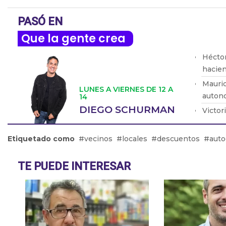
PASÓ EN
Que la gente crea
Héctor
hacien
Mauric
LUNES A VIERNES DE 12 A
autono
14
DIEGO SCHURMAN
Victor
justici
Yamil 
Etiquetado como
vecinos
locales
descuentos
auto
proteg
Mario 
TE PUEDE INTERESAR
lo pue