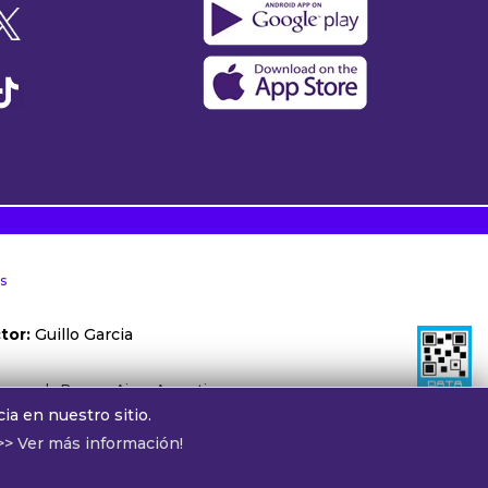
s
tor:
Guillo Garcia
ónoma de Buenos Aires, Argentina.
ia en nuestro sitio.
otros:
cv@alphamedia.com.ar
>> Ver más información!