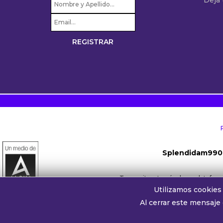
Splendidam990
Transmite a través de su platafo
Utilizamos cookies 
Whatsapp oyentes:
+54 911 
Al cerrar este mensaje