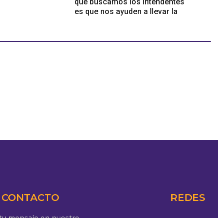
que buscamos los intendentes
es que nos ayuden a llevar la
cruz", Mario Secco
CONTACTO
REDES
 tu mensaje en nuestro