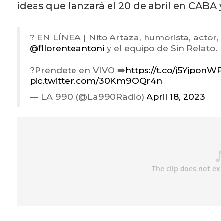
ideas que lanzará el 20 de abril en CABA 
? EN LÍNEA | Nito Artaza, humorista, actor,
@fllorenteantoni
y el equipo de Sin Relato.
?Prendete en VIVO ➡️
https://t.co/j5YjponW
pic.twitter.com/30Km9OQr4n
— LA 990 (@La990Radio)
April 18, 2023