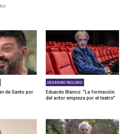
duardo Lavorato: "Que los padres consuman con sus
tor
les genera una dependencia"
González: "La situación en Acindar está tensa"
DESAYUNO INCLUIDO
án de Santo por
Eduardo Blanco: "La formación
del actor empieza por el teatro"