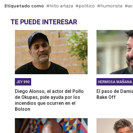
Lic. E
Etiquetado como
Nito artaza
politico
humorista
ac
hijos 
Pablo 
TE PUEDE INTERESAR
JEY 990
HERMOSA MAÑANA
Diego Alonso, el actor del Pollo
El paso de Dami
de Okupas, pide ayuda por los
Bake Off
incendios que ocurren en el
Bolson