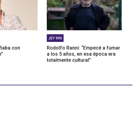
JEY 990
oñaba con
Rodolfo Ranni: “Empecé a fumar
e”
a los 5 años, en esa época era
totalmente cultural”