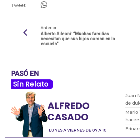
Tweet
Anterior
Alberto Sileoni: “Muchas familias
necesitan que sus hijos coman en la
escuela”
PASÓ EN
Sin Relato
Juan N
ALFREDO
de dul
Mario 
CASADO
hacers
Eduard
LUNES A VIERNES DE 07 A 10
modifi