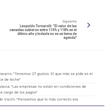
Siguiente
Leopoldo Tornarolli: “El valor de las
canastas subieron entre 115% y 118% en el
último año y todavía no es un tema de
agenda”
avarro: "Tenemos 27 gustos. El que más se pide es el
ce de leche"
Vacca: "Las empresas no están en condiciones de
e cargo de los pagos"
o Vischi: "Pensamos que lo más correcto era
car el DNU, no tirarlo abajo"