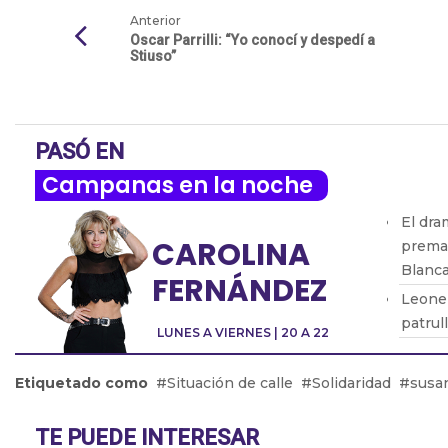
Anterior
Oscar Parrilli: “Yo conocí y despedí a
Stiuso”
PASÓ EN
Campanas en la noche
El dra
CAROLINA
premat
Blanc
FERNÁNDEZ
Leonel
patrul
LUNES A VIERNES | 20 A 22
Enriqu
Laura 
Etiquetado como
Situación de calle
Solidaridad
susa
patag
Victor
TE PUEDE INTERESAR