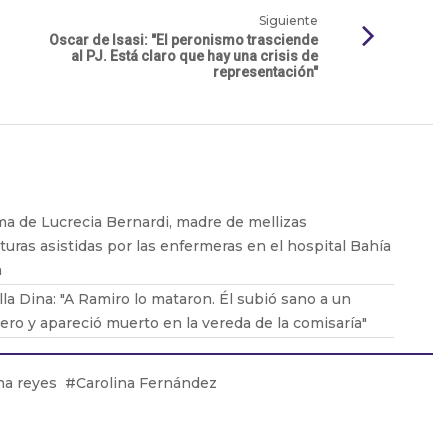
Siguiente
Oscar de Isasi: "El peronismo trasciende
al PJ. Está claro que hay una crisis de
representación"
ma de Lucrecia Bernardi, madre de mellizas
uras asistidas por las enfermeras en el hospital Bahía
a
la Dina: "A Ramiro lo mataron. Él subió sano a un
lero y apareció muerto en la vereda de la comisaría"
e Viale: “El fiscal de El Bolson hizo un papelón”
Azcurra habló sobre los incendios que ocurren en la
na reyes
Carolina Fernández
onia
ia Carrion: 'Lo que sucedía era un secreto. Nadie más