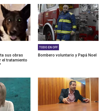
sotros sabíamos lo que ocurría ahí.'
TODO EN OFF
ata sus obras
Bombero voluntario y Papá Noel
 el tratamiento
"