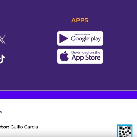
APPS
s
tor:
Guillo Garcia