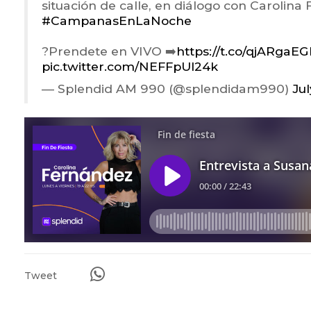
situación de calle, en diálogo con Carolina
#CampanasEnLaNoche
?Prendete en VIVO ➡️
https://t.co/qjARgaE
pic.twitter.com/NEFFpUl24k
— Splendid AM 990 (@splendidam990)
Jul
Tweet