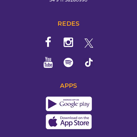
54 9 11 38280990
REDES
APPS