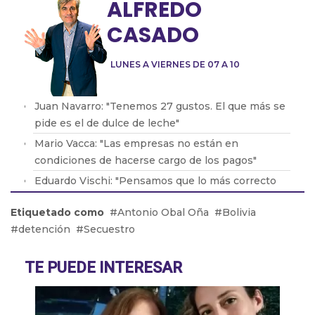
ALFREDO
CASADO
LUNES A VIERNES DE 07 A 10
Juan Navarro: "Tenemos 27 gustos. El que más se
pide es el de dulce de leche"
Mario Vacca: "Las empresas no están en
condiciones de hacerse cargo de los pagos"
Eduardo Vischi: "Pensamos que lo más correcto
era modificar el DNU, no tirarlo abajo"
Etiquetado como
Antonio Obal Oña
Bolivia
Lic. Eduardo Lavorato: "Que los padres consuman
detención
Secuestro
con sus hijos les genera una dependencia"
Pablo González: "La situación en Acindar está
TE PUEDE INTERESAR
tensa"