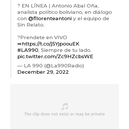
? EN LÍNEA | Antonio Abal Oña,
analista político boliviano, en diálogo
con
@fllorenteantoni
y el equipo de
Sin Relato.
?Prendete en VIVO
➡️
https://t.co/j5YjpoouEK
#LA990
, Siempre de tu lado.
pic.twitter.com/Zc9HZcbsWE
— LA 990 (@La990Radio)
December 29, 2022